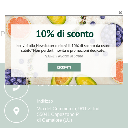
Pagamenti sicuri
Telefono
Tel:
+39 0584 969374
Indirizzo
Via del Commercio, 9/11 Z. Ind.
55041 Capezzano P.
di Camaiore (LU)