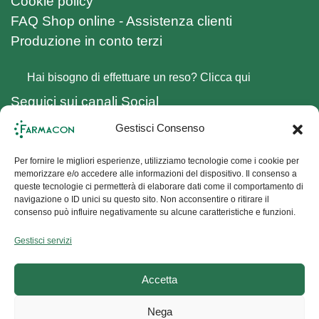
Cookie policy
FAQ Shop online - Assistenza clienti
Produzione in conto terzi
Hai bisogno di effettuare un reso? Clicca qui
Seguici sui canali Social
Facebook
Gestisci Consenso
Instagram
Iscriviti alla Newsletter
Per fornire le migliori esperienze, utilizziamo tecnologie come i cookie per
memorizzare e/o accedere alle informazioni del dispositivo. Il consenso a
queste tecnologie ci permetterà di elaborare dati come il comportamento di
navigazione o ID unici su questo sito. Non acconsentire o ritirare il
Non perderti le nostre novità,
iscriviti alla
consenso può influire negativamente su alcune caratteristiche e funzioni.
Newsletter, ottieni il 10% di sconto
sul tuo
primo ordine e resta sempre aggiornato sui
Gestisci servizi
prodotti Farmacon.
Accetta
Iscriviti ora!
Nega