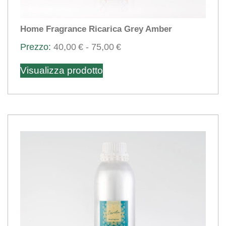
Home Fragrance Ricarica Grey Amber
Fascia
40,00
€
-
75,00
€
Questo
di
Visualizza prodotto
prezzo:
prodotto
da
ha
40,00€
più
a
varianti.
75,00€
Le
opzioni
possono
essere
scelte
nella
pagina