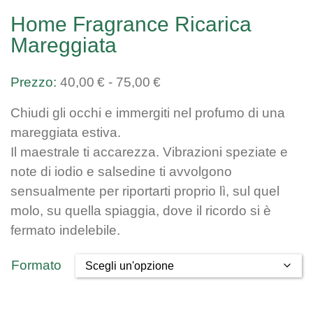
Home Fragrance Ricarica
Mareggiata
Fascia
40,00
€
-
75,00
€
di
Chiudi gli occhi e immergiti nel profumo di una
prezzo:
mareggiata estiva.
da
Il maestrale ti accarezza. Vibrazioni speziate e
40,00€
note di iodio e salsedine ti avvolgono
a
sensualmente per riportarti proprio lì, sul quel
75,00€
molo, su quella spiaggia, dove il ricordo si è
fermato indelebile.
Formato