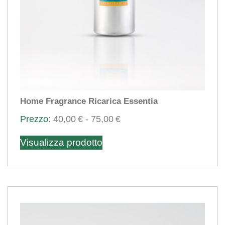
del
prodotto
Home Fragrance Ricarica Essentia
Fascia
40,00
€
-
75,00
€
Questo
di
Visualizza prodotto
prezzo:
prodotto
da
ha
40,00€
più
a
varianti.
75,00€
Le
opzioni