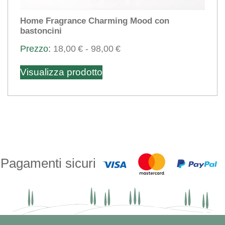
Home Fragrance Charming Mood con
bastoncini
Fascia
18,00
€
-
98,00
€
Questo
di
Visualizza prodotto
prezzo:
prodotto
da
ha
18,00€
più
a
varianti.
98,00€
Le
opzioni
possono
Pagamenti sicuri
essere
scelte
nella
pagina