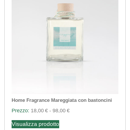
possono
essere
scelte
nella
pagina
del
prodotto
Home Fragrance Mareggiata con bastoncini
Fascia
18,00
€
-
98,00
€
Questo
di
Visualizza prodotto
prezzo:
prodotto