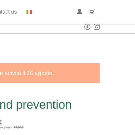
tact us
.
attività il 26 agosto.
nd prevention
l
Current
€
zo pieno:
74,90€
price