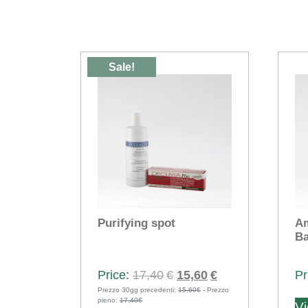
Sale!
Purifying spot
A
Ba
Original
Current
17,40
€
15,60
€
Prezzo 30gg precedenti:
price
15,60€
- Prezzo
price
pieno:
17,40€
Vi