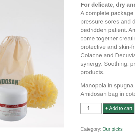
was:
For delicate, dry an
74,90€
A complete package d
pressure sores and d
bedridden patient. 
come together creati
protective and skin-f
Colacne and Decuvia
synergy. Soothing, pr
products.
Manopola in spugna
Amidosan bag in co
Hygiene
Add to cart
and
prevention
Category:
Our picks
quantity