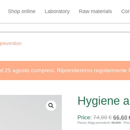
Spedizione gratuita sopra i 34,90€
Shop online
Laboratory
Raw materials
Con
Ci prendiamo una pausa dal 7 al 25 agosto compresi
prevention
 7 al 25 agosto compresi. Riprenderemo regolarmente le 
Hygiene a
Origina
74,90
€
66,60
Prezzo 30gg precedenti:
66,60€
- Prez
price