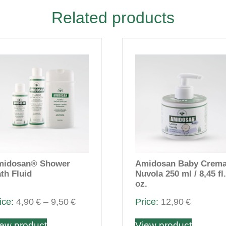
Related products
midosan® Shower
Amidosan Baby Crem
th Fluid
Nuvola 250 ml / 8,45 fl.
oz.
Price
4,90
€
–
9,50
€
12,90
€
This
range:
ew product
View product