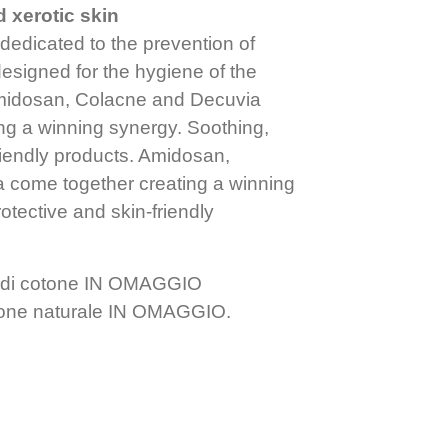
is:
d xerotic skin
.
66,60€.
edicated to the prevention of
esigned for the hygiene of the
Amidosan, Colacne and Decuvia
ng a winning synergy. Soothing,
riendly products. Amidosan,
 come together creating a winning
otective and skin-friendly
 di cotone IN OMAGGIO
tone naturale IN OMAGGIO.