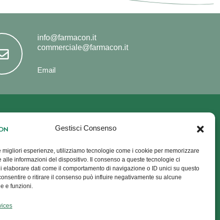
info@farmacon.it
commerciale@farmacon.it
Email
gn up for the
Gestisci Consenso
wsletter
le migliori esperienze, utilizziamo tecnologie come i cookie per memorizzare
 alle informazioni del dispositivo. Il consenso a queste tecnologie ci
i elaborare dati come il comportamento di navigazione o ID unici su questo
t miss our news,
sign up for our
consentire o ritirare il consenso può influire negativamente su alcune
letter, get 10% off your first order
he e funzioni.
stay up-to-date on Farmacon
vices
ucts.