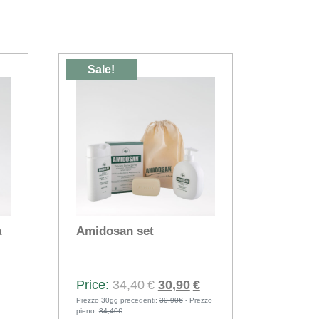
Sale!
a
Amidosan set
Original
Current
34,40
€
30,90
€
Prezzo 30gg precedenti:
price
30,90€
- Prezzo
price
pieno:
34,40€