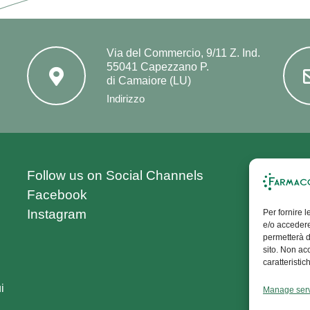
Via del Commercio, 9/11 Z. Ind.
55041 Capezzano P.
di Camaiore (LU)
Indirizzo
Si
Follow us on Social Channels
Facebook
Ne
Instagram
Per fornire 
e/o accedere
permetterà d
Don'
sito. Non ac
News
caratteristic
and 
i
Manage ser
prod