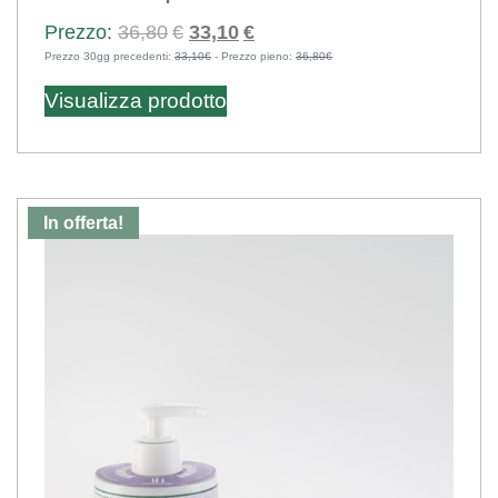
Il
Il
36,80
€
33,10
€
Prezzo 30gg precedenti:
33,10€
prezzo
- Prezzo pieno:
prezzo
36,80€
originale
attuale
Visualizza prodotto
era:
è:
36,80€.
33,10€.
In offerta!