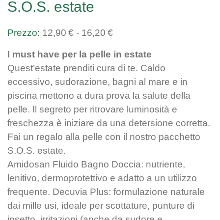
S.O.S. estate
Fascia
12,90
€
-
16,20
€
di
I must have per la pelle in estate
prezzo:
Quest’estate prenditi cura di te. Caldo
da
eccessivo, sudorazione, bagni al mare e in
12,90€
piscina mettono a dura prova la salute della
a
pelle. Il segreto per ritrovare luminosità e
16,20€
freschezza è iniziare da una detersione corretta.
Fai un regalo alla pelle con il nostro pacchetto
S.O.S. estate.
Amidosan Fluido Bagno Doccia: nutriente,
lenitivo, dermoprotettivo e adatto a un utilizzo
frequente. Decuvia Plus: formulazione naturale
dai mille usi, ideale per scottature, punture di
insetto, irritazioni (anche da sudore e