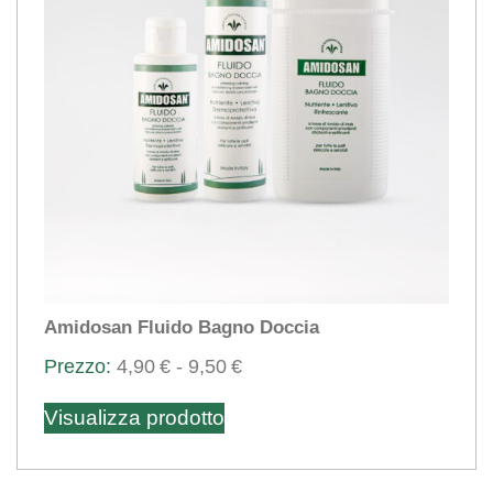
Amidosan Fluido Bagno Doccia
Fascia
4,90
€
-
9,50
€
Questo
di
Visualizza prodotto
prezzo:
prodotto
da
ha
4,90€
più