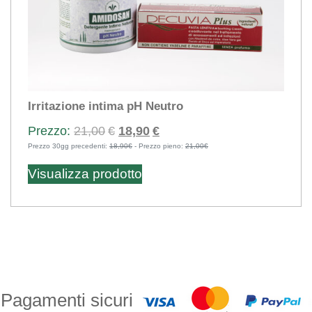
Irritazione intima pH Neutro
Il
Il
21,00
€
18,90
€
Prezzo 30gg precedenti:
18,90€
prezzo
- Prezzo pieno:
prezzo
21,00€
originale
attuale
Visualizza prodotto
era:
è:
21,00€.
18,90€.
Pagamenti sicuri