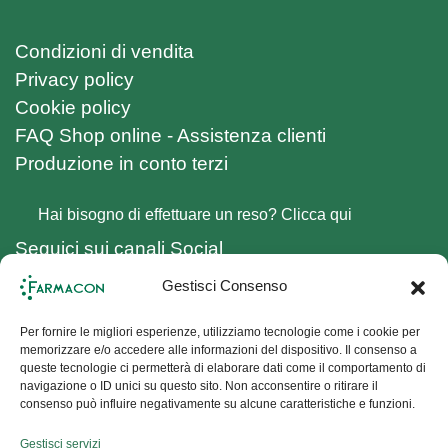
Condizioni di vendita
Privacy policy
Cookie policy
FAQ Shop online - Assistenza clienti
Produzione in conto terzi
Hai bisogno di effettuare un reso? Clicca qui
Seguici sui canali Social
Facebook
Gestisci Consenso
Instagram
Iscriviti alla Newsletter
Per fornire le migliori esperienze, utilizziamo tecnologie come i cookie per
memorizzare e/o accedere alle informazioni del dispositivo. Il consenso a
queste tecnologie ci permetterà di elaborare dati come il comportamento di
navigazione o ID unici su questo sito. Non acconsentire o ritirare il
Non perderti le nostre novità,
iscriviti alla
consenso può influire negativamente su alcune caratteristiche e funzioni.
Newsletter, ottieni il 10% di sconto
sul tuo
primo ordine e resta sempre aggiornato sui
Gestisci servizi