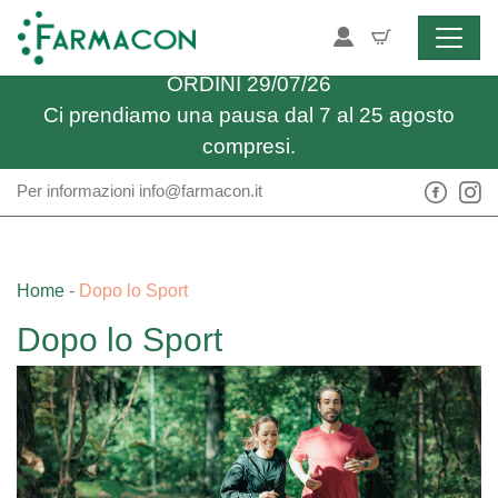
Vai al contenuto
Spedizione gratuita sopra i 34,90€
ULTIMO GIORNO UTILE PER RICEVERE GLI
ORDINI 29/07/26
Ci prendiamo una pausa dal 7 al 25 agosto
compresi.
Per informazioni
info@farmacon.it
Home
-
Dopo lo Sport
Dopo lo Sport