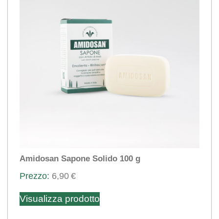
essere
scelte
nella
pagina
del
prodotto
Amidosan Sapone Solido 100 g
6,90
€
Visualizza prodotto