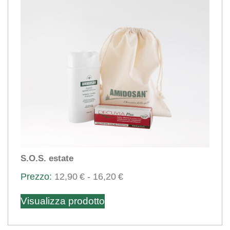
S.O.S. estate
Fascia
12,90
€
-
16,20
€
Questo
di
Visualizza prodotto
prezzo:
prodotto
da
ha