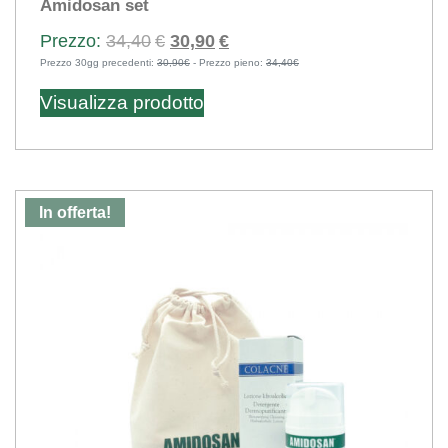
Amidosan set
Il
Il
34,40
€
30,90
€
Prezzo 30gg precedenti:
30,90€
prezzo
- Prezzo pieno:
prezzo
34,40€
originale
attuale
Visualizza prodotto
era:
è:
34,40€.
30,90€.
In offerta!