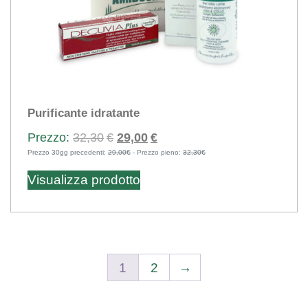
Purificante idratante
Il
Il
32,30
€
29,00
€
Prezzo 30gg precedenti:
29,00€
prezzo
- Prezzo pieno:
prezzo
32,30€
Questo
originale
attuale
Visualizza prodotto
prodotto
era:
è:
ha
32,30€.
29,00€.
più
varianti.
Le
1
2
→
opzioni
possono