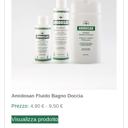
Amidosan Fluido Bagno Doccia
Fascia
4,90
€
-
9,50
€
Questo
di
Visualizza prodotto
prezzo:
prodotto