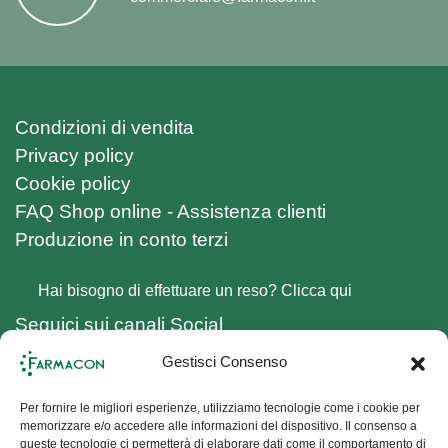
Condizioni di vendita
Privacy policy
Cookie policy
FAQ Shop online - Assistenza clienti
Produzione in conto terzi
Hai bisogno di effettuare un reso? Clicca qui
Seguici sui canali Social
Facebook
Gestisci Consenso
Instagram
Iscriviti alla Newsletter
Per fornire le migliori esperienze, utilizziamo tecnologie come i cookie per
memorizzare e/o accedere alle informazioni del dispositivo. Il consenso a
queste tecnologie ci permetterà di elaborare dati come il comportamento di