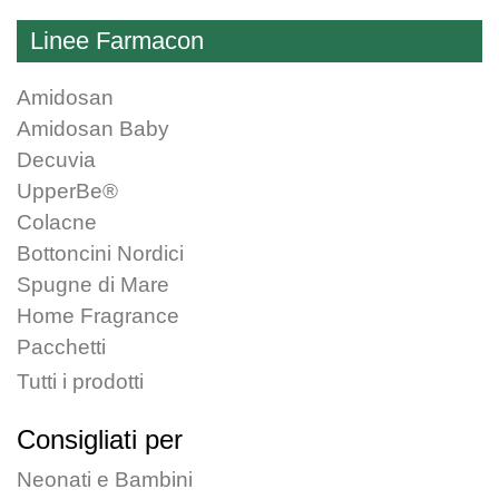
essere
Linee Farmacon
scelte
nella
Amidosan
pagina
Amidosan Baby
del
Decuvia
prodotto
UpperBe®
Colacne
Bottoncini Nordici
Spugne di Mare
Home Fragrance
Pacchetti
Tutti i prodotti
Consigliati per
Neonati e Bambini