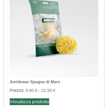
Amidosan Spugna di Mare
Fascia
8,90
€
-
22,90
€
Questo
di
Visualizza prodotto
prezzo:
prodotto