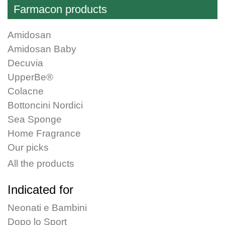
Farmacon products
chosen
on
Amidosan
the
Amidosan Baby
product
Decuvia
page
UpperBe®
Colacne
Bottoncini Nordici
Sea Sponge
Home Fragrance
Our picks
All the products
Indicated for
Neonati e Bambini
Dopo lo Sport