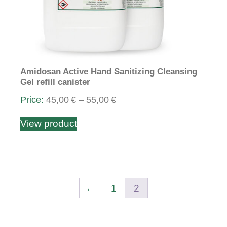
Amidosan Active Hand Sanitizing Cleansing
Gel refill canister
Price
45,00
€
–
55,00
€
This
range:
View product
45,00€
product
through
has
55,00€
multiple
variants.
The
←
1
2
options
may
be