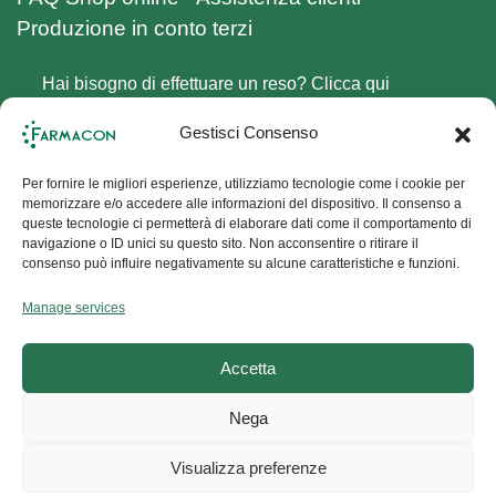
Produzione in conto terzi
Hai bisogno di effettuare un reso? Clicca qui
Follow us on Social Channels
Gestisci Consenso
Facebook
Instagram
Per fornire le migliori esperienze, utilizziamo tecnologie come i cookie per
memorizzare e/o accedere alle informazioni del dispositivo. Il consenso a
Sign up for the Newsletter
queste tecnologie ci permetterà di elaborare dati come il comportamento di
navigazione o ID unici su questo sito. Non acconsentire o ritirare il
consenso può influire negativamente su alcune caratteristiche e funzioni.
Don't miss our news,
sign up for our
Newsletter, get 10% off your first order
and
Manage services
stay up-to-date on Farmacon products.
Accetta
Sign up now!
Nega
© 2026
FARMACON
Visualizza preferenze
Farmacon sas – Via del Commercio 9/11 – 55040 Capezzano