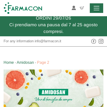
Skip to content
Spedizione gratuita sopra i 34,90€
ULTIMO GIORNO UTILE PER RICEVERE GLI
ORDINI 29/07/26
Ci prendiamo una pausa dal 7 al 25 agosto
compresi.
For any information
info@farmacon.it
Home
-
Amidosan
-
Page 2